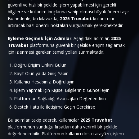
güvenli ve hızlı bir şekilde işlem yapabilmesi için gerekli
bilgilere ve kullanım ipuçlarına sahip olması büyük önem taşır.
Bu nedenle, bu kılavuzda,
2025 Truvabet
kullanımını
artıracak bazı önemli noktaları vurgulamak gerekmektedir.
Eyleme Geçmek İçin Adımlar
: Aşağıdaki adımlar,
2025
Truvabet
platformuna güvenli bir şekilde erişim sağlamak
için izlenmesi gereken temel yolları sunmaktadır.
Doğru Erişim Linkini Bulun
Kayıt Olun ya da Giriş Yapın
Kullanıcı Hesabınızı Doğrulayın
İşlem Yapmak için Kişisel Bilgilerinizi Güncelleyin
Platformun Sağladığı Avantajları Değerlendirin
Destek Hattı ile İletişime Geçin Gerekirse
Bu adımları takip ederek, kullanıcılar
2025 Truvabet
platformunun sunduğu fırsatları daha verimli bir şekilde
değerlendirebilir. Platformun kullanıcı dostu arayüzü, işlem