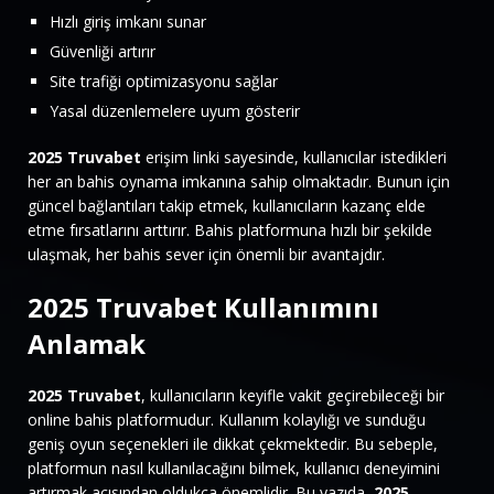
Hızlı giriş imkanı sunar
Güvenliği artırır
Site trafiği optimizasyonu sağlar
Yasal düzenlemelere uyum gösterir
2025 Truvabet
erişim linki sayesinde, kullanıcılar istedikleri
her an bahis oynama imkanına sahip olmaktadır. Bunun için
güncel bağlantıları takip etmek, kullanıcıların kazanç elde
etme fırsatlarını arttırır. Bahis platformuna hızlı bir şekilde
ulaşmak, her bahis sever için önemli bir avantajdır.
2025 Truvabet Kullanımını
Anlamak
2025 Truvabet
, kullanıcıların keyifle vakit geçirebileceği bir
online bahis platformudur. Kullanım kolaylığı ve sunduğu
geniş oyun seçenekleri ile dikkat çekmektedir. Bu sebeple,
platformun nasıl kullanılacağını bilmek, kullanıcı deneyimini
artırmak açısından oldukça önemlidir. Bu yazıda,
2025