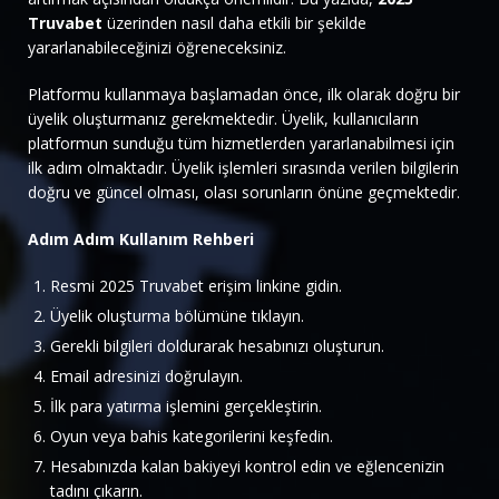
Truvabet
üzerinden nasıl daha etkili bir şekilde
yararlanabileceğinizi öğreneceksiniz.
Platformu kullanmaya başlamadan önce, ilk olarak doğru bir
üyelik oluşturmanız gerekmektedir. Üyelik, kullanıcıların
platformun sunduğu tüm hizmetlerden yararlanabilmesi için
ilk adım olmaktadır. Üyelik işlemleri sırasında verilen bilgilerin
doğru ve güncel olması, olası sorunların önüne geçmektedir.
Adım Adım Kullanım Rehberi
Resmi 2025 Truvabet erişim linkine gidin.
Üyelik oluşturma bölümüne tıklayın.
Gerekli bilgileri doldurarak hesabınızı oluşturun.
Email adresinizi doğrulayın.
İlk para yatırma işlemini gerçekleştirin.
Oyun veya bahis kategorilerini keşfedin.
Hesabınızda kalan bakiyeyi kontrol edin ve eğlencenizin
tadını çıkarın.