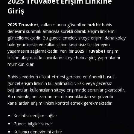
2025 Truvabet Erişim Linkine
Giriş
2025 Truvabet
, kullanıcılarına güvenli ve hızlı bir bahis
deneyimi sunmak amacıyla sürekli olarak erişim linklerini
güncellemektedir. Bu güncellemeler, siteye erişimi daha kolay
hale getirmekte ve kullanıcıların kesintisiz bir deneyim
yaşamasını sağlamaktadır. Yeni bir
2025 Truvabet
erişim
linkine ulaşmak, kullanıcıların siteye hızlıca giriş yapmalarını
mümkün kılar.
Bahis severlerin dikkat etmesi gereken en önemli husus,
güncel erişim linkinin kullanılmasıdır. Eski veya geçersiz
bağlantılar, kullanıcıların siteye erişiminde sorunlar çıkartabilir.
Bu nedenle, her zaman resmi kaynaklardan ve güvenilir
kanallardan erişim linkini kontrol etmek gerekmektedir.
Kesintisiz erişim sağlar
Güncel bilgiler sunar
Kullanıcı deneyimini artırır