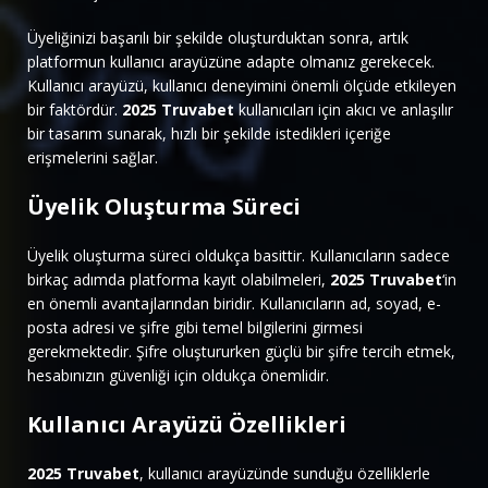
Üyeliğinizi başarılı bir şekilde oluşturduktan sonra, artık
platformun kullanıcı arayüzüne adapte olmanız gerekecek.
Kullanıcı arayüzü, kullanıcı deneyimini önemli ölçüde etkileyen
bir faktördür.
2025 Truvabet
kullanıcıları için akıcı ve anlaşılır
bir tasarım sunarak, hızlı bir şekilde istedikleri içeriğe
erişmelerini sağlar.
Üyelik Oluşturma Süreci
Üyelik oluşturma süreci oldukça basittir. Kullanıcıların sadece
birkaç adımda platforma kayıt olabilmeleri,
2025 Truvabet
‘in
en önemli avantajlarından biridir. Kullanıcıların ad, soyad, e-
posta adresi ve şifre gibi temel bilgilerini girmesi
gerekmektedir. Şifre oluştururken güçlü bir şifre tercih etmek,
hesabınızın güvenliği için oldukça önemlidir.
Kullanıcı Arayüzü Özellikleri
2025 Truvabet
, kullanıcı arayüzünde sunduğu özelliklerle