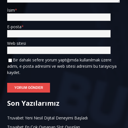
İsim
*
E-posta
*
Web sitesi
Bir dahaki sefere yorum yaptığımda kullanılmak üzere
adımı, e-posta adresimi ve web sitesi adresimi bu tarayıcıya
kaydet.
Son Yazılarımız
Truvabet Yeni Nesil Dijital Deneyimi Başladı
Truvabet En Çok Oynanan Slot Oyunları