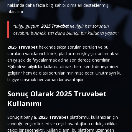
hakkında daha fazla bilgi sahibi olmaları desteklenmiş
olacaktır.
“Bilgi, güçtür.
2025 Truvabet
ile ilgili her sorunun
cevabını bulmak, sizi daha bilinçli bir kullanıcı yapar.”
2025 Truvabet
hakkında sıkça sorulan soruları ve bu
soruların yanıtlarını bilmek, platformun işleyişini anlamak ve
en iyi şekilde faydalanmak adına son derece önemlidir.
Eğitimli ve bilgili bir kullanıcı olmak, hem kendi deneyiminizi
geliştirir hem de olası sorunları minimize eder. Unutmayın ki,
bilgiye ulaşmak her zaman bir avantajdır!
Sonuç Olarak 2025 Truvabet
Kullanımı
Sonuç itibarıyla,
2025 Truvabet
platformu, kullanıcılar için
sunduğu erişim linkleri ve çeşitli avantajlarla oldukça dikkat
çekici bir seçenektir. Kullanıcıların, bu platform üzerinden