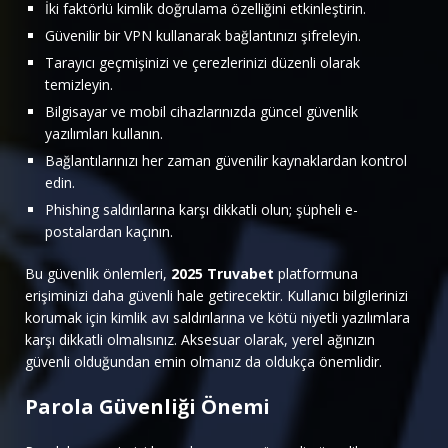
İki faktörlü kimlik doğrulama özelliğini etkinleştirin.
Güvenilir bir VPN kullanarak bağlantınızı şifreleyin.
Tarayıcı geçmişinizi ve çerezlerinizi düzenli olarak
temizleyin.
Bilgisayar ve mobil cihazlarınızda güncel güvenlik
yazılımları kullanın.
Bağlantılarınızı her zaman güvenilir kaynaklardan kontrol
edin.
Phishing saldırılarına karşı dikkatli olun; şüpheli e-
postalardan kaçının.
Bu güvenlik önlemleri,
2025 Truvabet
platformuna
erişiminizi daha güvenli hale getirecektir. Kullanıcı bilgilerinizi
korumak için kimlik avı saldırılarına ve kötü niyetli yazılımlara
karşı dikkatli olmalısınız. Aksesuar olarak, yerel ağınızın
güvenli olduğundan emin olmanız da oldukça önemlidir.
Parola Güvenliği Önemi