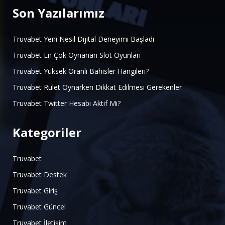
Son Yazılarımız
Truvabet Yeni Nesil Dijital Deneyimi Başladı
Truvabet En Çok Oynanan Slot Oyunları
Truvabet Yüksek Oranlı Bahisler Hangileri?
Truvabet Rulet Oynarken Dikkat Edilmesi Gerekenler
Truvabet Twitter Hesabı Aktif Mi?
Kategoriler
Truvabet
Truvabet Destek
Truvabet Giriş
Truvabet Güncel
Truvabet İletişim