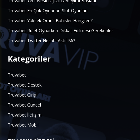
Truvabet Yeni Nesil Dijital Deneyimi Başladı
Truvabet En Çok Oynanan Slot Oyunları
Truvabet Yüksek Oranlı Bahisler Hangileri?
Truvabet Rulet Oynarken Dikkat Edilmesi Gerekenler
Truvabet Twitter Hesabı Aktif Mi?
Kategoriler
Truvabet
Truvabet Destek
Truvabet Giriş
Truvabet Güncel
Truvabet İletişim
Truvabet Mobil