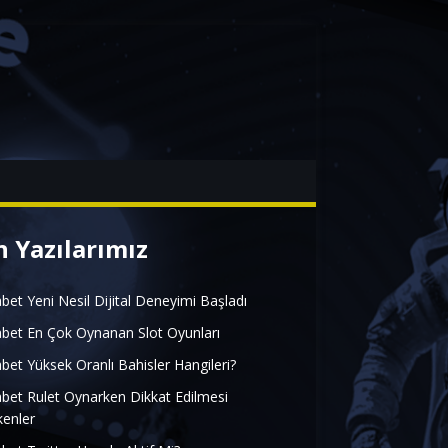
n Yazılarımız
bet Yeni Nesil Dijital Deneyimi Başladı
bet En Çok Oynanan Slot Oyunları
bet Yüksek Oranlı Bahisler Hangileri?
bet Rulet Oynarken Dikkat Edilmesi
enler