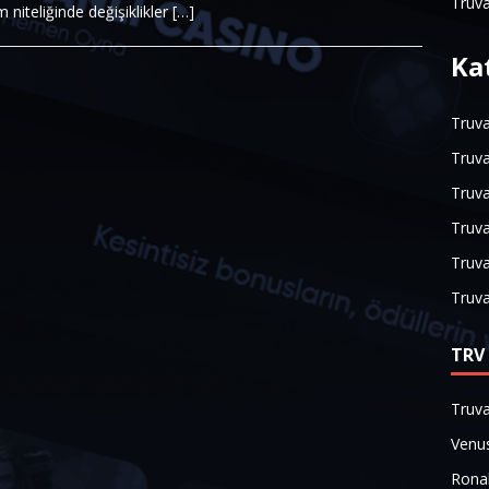
Truva
m niteliğinde değişiklikler
[…]
Ka
Truv
Truv
Truva
Truv
Truva
Truva
TRV 
Truva
Venus
Ronab