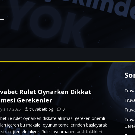
So
vabet Rulet Oynarken Dikkat
Truva
lmesi Gerekenler
Truva
yıs 18, 2025
truvabetblog
0
Truva
bet ile rulet oynarken dikkate alınması gereken önemli
Truva
ları içeren bu makale, oyunun temellerinden başlayarak
Gerek
i stratejileri ele alıyor. Rulet oynamanın farklı taktikleri