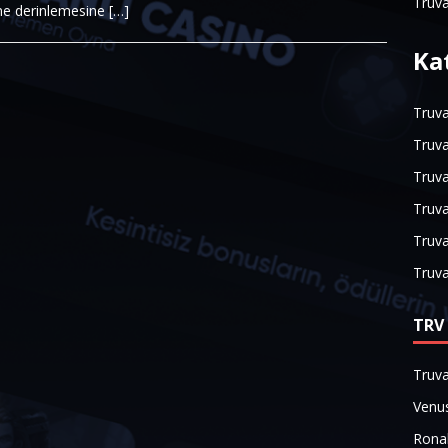
Truva
ne derinlemesine
[…]
Ka
Truv
Truv
Truva
Truv
Truva
Truva
TRV 
Truva
Venus
Ronab