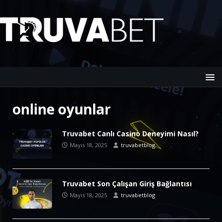
online oyunlar
Truvabet Canlı Casino Deneyimi Nasıl?
Mayıs 18, 2025
truvabetblog
Truvabet Son Çalışan Giriş Bağlantısı
Mayıs 18, 2025
truvabetblog