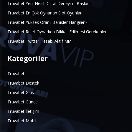
Truvabet Yeni Nesil Dijital Deneyimi Başladı
Truvabet En Çok Oynanan Slot Oyunları
Truvabet Yüksek Oranlı Bahisler Hangileri?
Truvabet Rulet Oynarken Dikkat Edilmesi Gerekenler
Truvabet Twitter Hesabı Aktif Mi?
Kategoriler
Truvabet
Truvabet Destek
Truvabet Giriş
Truvabet Güncel
Truvabet İletişim
Truvabet Mobil