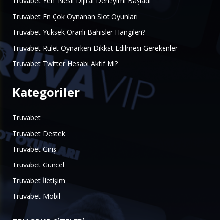
Truvabet Yeni Nesil Dijital Deneyimi Başladı
Truvabet En Çok Oynanan Slot Oyunları
Truvabet Yüksek Oranlı Bahisler Hangileri?
Truvabet Rulet Oynarken Dikkat Edilmesi Gerekenler
Truvabet Twitter Hesabı Aktif Mi?
Kategoriler
Truvabet
Truvabet Destek
Truvabet Giriş
Truvabet Güncel
Truvabet İletişim
Truvabet Mobil