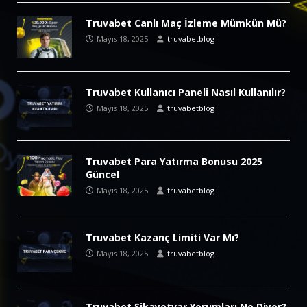
Truvabet Canlı Maç İzleme Mümkün Mü?
Mayıs 18, 2025
truvabetblog
Truvabet Kullanıcı Paneli Nasıl Kullanılır?
Mayıs 18, 2025
truvabetblog
Truvabet Para Yatırma Bonusu 2025
Güncel
Mayıs 18, 2025
truvabetblog
Truvabet Kazanç Limiti Var Mı?
Mayıs 18, 2025
truvabetblog
Truvabet Şikayetvar Yorumları Ne Diyor?